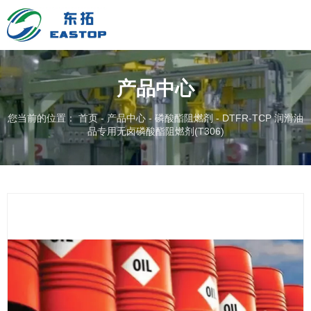
产品中心
您当前的位置： 首页
-
产品中心
-
磷酸酯阻燃剂
-
DTFR-TCP 润滑油
品专用无卤磷酸酯阻燃剂(T306)