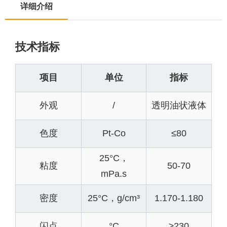
详细介绍
技术指标
项目
单位
指标
外观
/
透明油状液体
色度
Pt-Co
≤80
25°C，
粘度
50-70
mPa.s
密度
25°C，g/cm³
1.170-1.180
闪点
°C
≥230