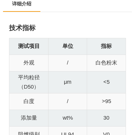
详细介绍
技术指标
测试项目
单位
指标
外观
/
白色粉末
平均粒径
μm
<5
（D50）
白度
/
>95
添加量
wt%
30
阻燃级别
UL94
V0