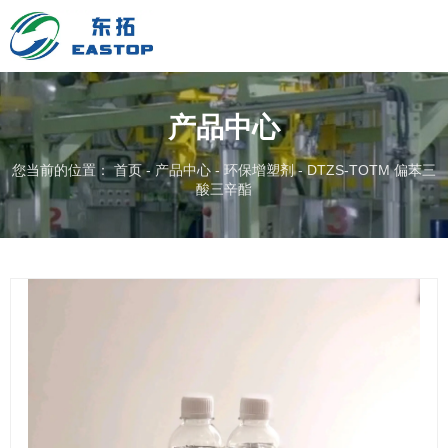
产品中心
您当前的位置： 首页
-
产品中心
-
环保增塑剂
-
DTZS-TOTM 偏苯三
酸三辛酯